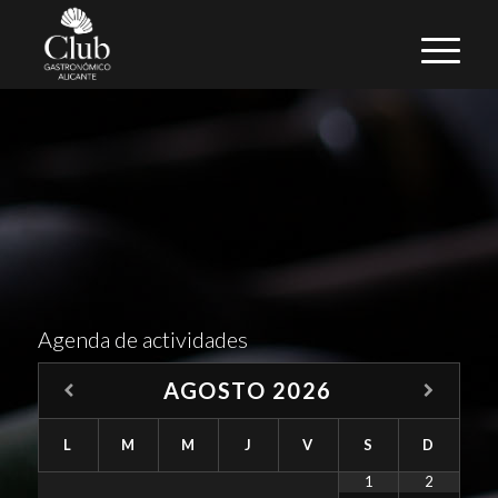
Agenda de actividades
AGOSTO
2026
L
M
M
J
V
S
D
1
2