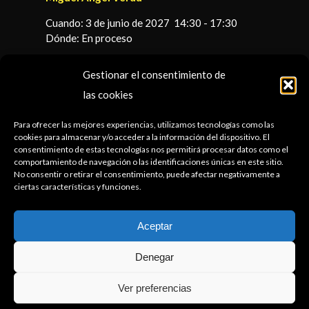
Cuando:
3 de junio de 2027
14:30
-
17:30
Dónde:
En proceso
Descripción:
Gestionar el consentimiento de
las cookies
1 de julio de 2027
Para ofrecer las mejores experiencias, utilizamos tecnologías como las
Actividad:
Comida del Club organizada por
cookies para almacenar y/o acceder a la información del dispositivo. El
Paco Carreras
consentimiento de estas tecnologías nos permitirá procesar datos como el
comportamiento de navegación o las identificaciones únicas en este sitio.
Cuando:
1 de julio de 2027
14:30
-
17:30
No consentir o retirar el consentimiento, puede afectar negativamente a
Dónde:
En proceso
ciertas características y funciones.
Descripción:
Aceptar
Denegar
Ver preferencias